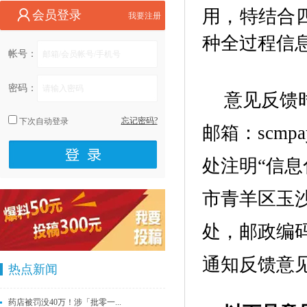
用，特结合
会员登录
我要注册
种全过程信
帐号：
密码：
意见反馈时
忘记密码?
下次自动登录
邮箱：scmp
处注明“信
市青羊区玉
处，邮政编码
通知反馈意见
热点新闻
药店被罚没40万！涉「批零一...