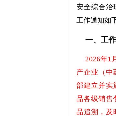
安全综合治
工作
通知如
一、工
2
026
年
1
产企业
（中
部
建立并实
品各级销售
品
追溯，及